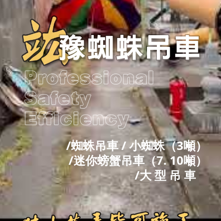
/蜘蛛吊車 / 小蜘蛛（3噸）
/迷你螃蟹吊車（7. 10噸）
/大 型 吊 車