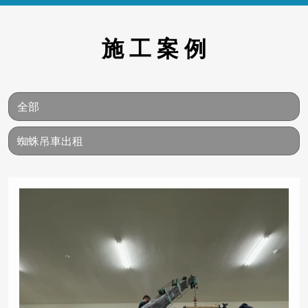
施 工 案 例
全部
蜘蛛吊車出租