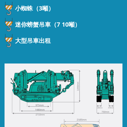
小蜘蛛（3噸）
迷你螃蟹吊車（7 10噸）
大型吊車出租