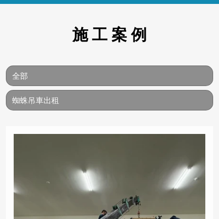
施 工 案 例
全部
蜘蛛吊車出租