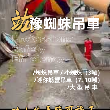
/蜘蛛吊車 / 小蜘蛛（3噸）
/迷你螃蟹吊車（7. 10噸）
/大 型 吊 車