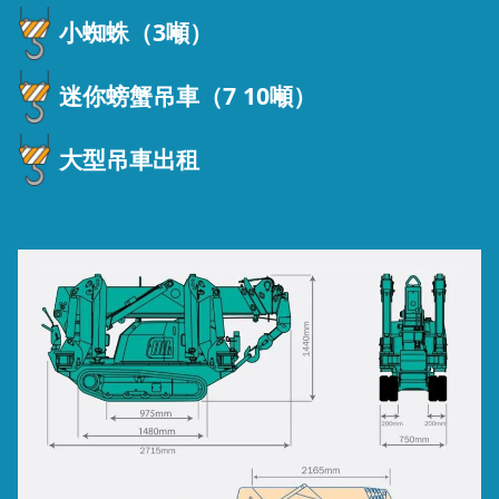
小蜘蛛（3噸）
迷你螃蟹吊車（7 10噸）
大型吊車出租